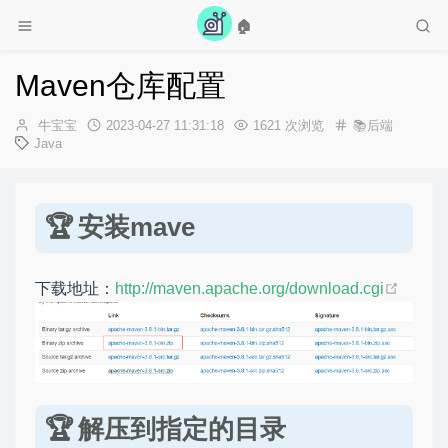
🏠
Maven仓库配置
作
发
牛宝宝
2023-04-27 11:31:18
1621 次浏览
📚后端
者：
布
Java
时
间：
安装mave
下载地址：
http://maven.apache.org/download.cgi
解压到指定的目录