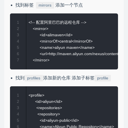
找到标签
添加一个节点
mirrors
1
<!-- 配置阿里巴巴的远程仓库 -->

2
    <mirror>

3
          <id>alimaven</id>

4
          <mirrorOf>central</mirrorOf>

5
          <name>aliyun maven</name>

6
          <url>http://maven.aliyun.com/nexus/content/repos
7
找到
添加新的仓库 添加子标签
profiles
profile
1
<profile>

2
      <id>aliyun</id>

3
       <repositories>

4
        <repository>

5
          <id>aliyun-public</id>

6
          <name>Aliyun Public Repository</name>
