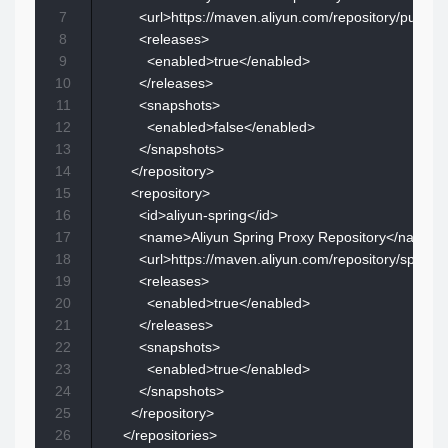
7
          <url>https://maven.aliyun.com/repository/public</
8
          <releases>

9
            <enabled>true</enabled>

10
          </releases>

11
          <snapshots>

12
            <enabled>false</enabled>

13
          </snapshots>

14
        </repository>

15
        <repository>

16
          <id>aliyun-spring</id>

17
          <name>Aliyun Spring Proxy Repository</name>

18
          <url>https://maven.aliyun.com/repository/spring</
19
          <releases>

20
            <enabled>true</enabled>

21
          </releases>

22
          <snapshots>

23
            <enabled>true</enabled>

24
          </snapshots>

25
        </repository>

26
      </repositories> 
