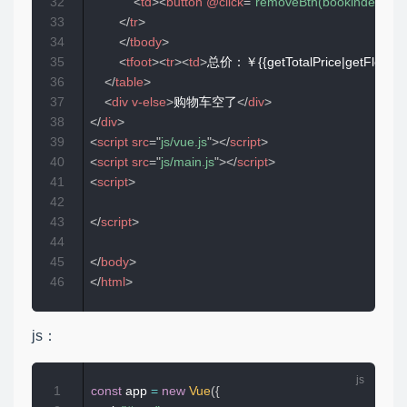
32
<
td
>
<
button
@click
=
"
removeBtn(bookindex)
"
>
33
</
tr
>
34
</
tbody
>
35
<
tfoot
>
<
tr
>
<
td
>
总价：￥{{getTotalPrice|getFloatPri
36
</
table
>
37
<
div
v-else
>
购物车空了
</
div
>
38
</
div
>
39
<
script
src
=
"
js/vue.js
"
>
</
script
>
40
<
script
src
=
"
js/main.js
"
>
</
script
>
41
<
script
>
42
43
</
script
>
44
45
</
body
>
46
</
html
>
js：
1
const
 app 
=
new
Vue
(
{