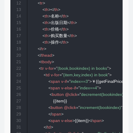
12
<
tr
>
13
<
th
>
</
th
>
14
<
th
>
名称
</
th
>
15
<
th
>
出版日期
</
th
>
16
<
th
>
价格
</
th
>
17
<
th
>
购买数量
</
th
>
18
<
th
>
操作
</
th
>
19
</
tr
>
20
</
thead
>
21
<
tbody
>
22
<
tr
v-for
=
"
(book,bookindex) in books
"
>
23
<
td
v-for
=
"
(item,key,index) in book
"
>
24
<
span
v-if
=
"
index==3
"
>
￥{{getFinalPrice(item
25
<
span
v-else-if
=
"
index==4
"
>
26
<
button
@click
=
"
decrement(bookindex)
"
:di
27
                    {{item}}

28
<
button
@click
=
"
increment(bookindex)
"
>
+
</
b
29
</
span
>
30
<
span
v-else
>
{{item}}
</
span
>
31
</
td
>