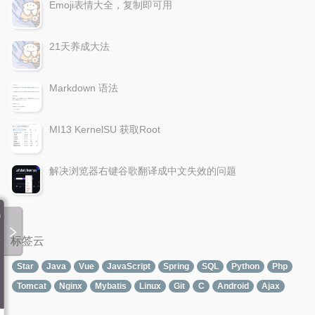
Emoji表情大全，复制即可用
21天养成大法
Markdown 语法
MI13 KernelSU 获取Root
解决浏览器右键谷歌翻译成中文失效的问题
勇敢的心
00:00 / 00:00
标签云
汪峰
随机播放
Star
Java
Vue
JavaScript
Spring
SQL
Python
Php
勇敢的心
歌词关闭
Tomcat
Nginx
Mybatis
Linux
Git
C
Android
Ajax