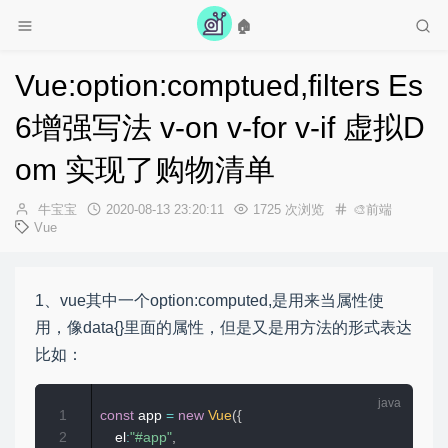
🏠
欢迎光临牛宝宝的博客，选个歌放松一下吧~
Vue:option:comptued,filters Es
6增强写法 v-on v-for v-if 虚拟D
om 实现了购物清单
作
发
牛宝宝
2020-08-13 23:20:11
1725 次浏览
🎨前端
者：
布
Vue
时
间：
1、vue其中一个option:computed,是用来当属性使
用，像data{}里面的属性，但是又是用方法的形式表达
比如：
1
const
 app 
=
new
Vue
(
{
2
    el
:
"#app"
,