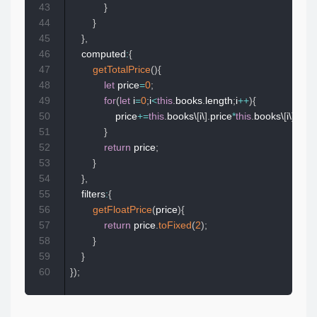
43
}
44
}
45
}
,
46
    computed
:
{
47
getTotalPrice
(
)
{
48
let
 price
=
0
;
49
for
(
let
 i
=
0
;
i
<
this
.
books
.
length
;
i
++
)
{
50
                price
+=
this
.
books\
[
i\
]
.
price
*
this
.
books\
[
i\
]
.
coun
51
}
52
return
 price
;
53
}
54
}
,
55
    filters
:
{
56
getFloatPrice
(
price
)
{
57
return
 price
.
toFixed
(
2
)
;
58
}
59
}
60
}
)
;