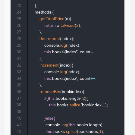
23
}
,
24
    methods
:
{
25
getFinalPrice
(
a
)
{
26
return
 a
.
toFixed
(
2
)
;
27
}
,
28
decrement
(
index
)
{
29
            console
.
log
(
index
)
;
30
this
.
books\
[
index\
]
.
count
--
;
31
}
,
32
increment
(
index
)
{
33
            console
.
log
(
index
)
;
34
this
.
books\
[
index\
]
.
count
++
;
35
}
,
36
removeBtn
(
bookindex
)
{
37
if
(
this
.
books
.
length
<
2
)
{
38
this
.
books
.
splice
(
bookindex
,
1
)
;
39
40
}
else
{
41
             console
.
log
(
this
.
books
.
length
)
42
this
.
books
.
splice
(
bookindex
,
1
)
;