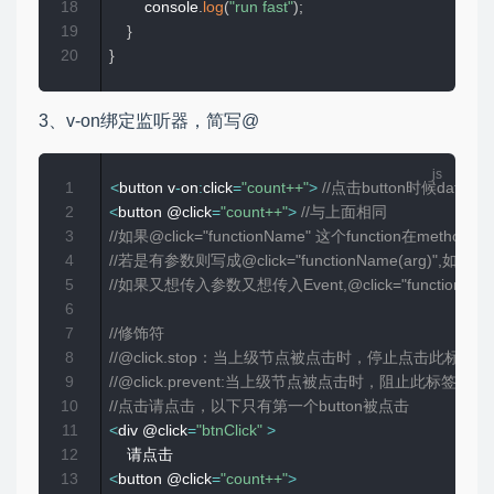
18
        console
.
log
(
"run fast"
)
;
19
}
20
}
3、v-on绑定监听器，简写@
1
<
button v
-
on
:
click
=
"count++"
>
//点击button时候data中
2
<
button @click
=
"count++"
>
//与上面相同
3
//如果@click="functionName" 这个function在meth
4
//若是有参数则写成@click="functionName(arg)",
5
//如果又想传入参数又想传入Event,@click="functionName(
6
7
//修饰符
8
//@click.stop：当上级节点被点击时，停止点击此标
9
//@click.prevent:当上级节点被点击时，阻止此标签
10
//点击请点击，以下只有第一个button被点击
11
<
div @click
=
"btnClick"
>
12
13
<
button @click
=
"count++"
>