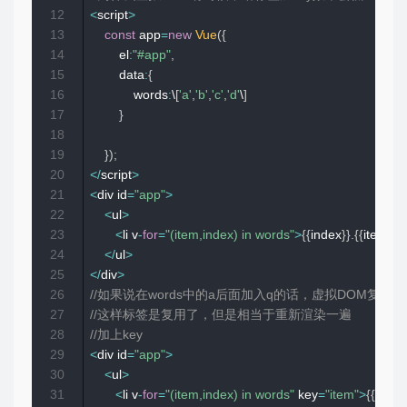
12
<
script
>
13
const
 app
=
new
Vue
(
{
14
        el
:
"#app"
,
15
        data
:
{
16
            words
:
\
[
'a'
,
'b'
,
'c'
,
'd'
\
]
17
}
18
19
}
)
;
20
<
/
script
>
21
<
div id
=
"app"
>
22
<
ul
>
23
<
li v
-
for
=
"(item,index) in words"
>
{
{
index
}
}
.
{
{
item
}
}
<
24
<
/
ul
>
25
<
/
div
>
26
//如果说在words中的a后面加入q的话，虚拟DOM复用标
27
//这样标签是复用了，但是相当于重新渲染一遍
28
//加上key
29
<
div id
=
"app"
>
30
<
ul
>
31
<
li v
-
for
=
"(item,index) in words"
 key
=
"item"
>
{
{
index