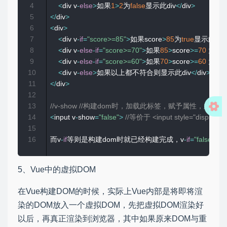
4
<
div v
-
else
>
如果
1
>
2
为
false
显示此div
<
/
div
>
5
<
/
div
>
6
<
div
>
7
<
div v
-
if
=
"score>=85"
>
如果score
>
85
为
true
显示此div
8
<
div v
-
else
-
if
=
"score>=70"
>
如果
85
>
score
>=
70
 为
tru
9
<
div v
-
else
-
if
=
"score>=60"
>
如果
70
>
score
>=
60
 为
tru
10
<
div v
-
else
>
如果以上都不符合则显示此div
<
/
div
>
11
<
/
div
>
12
13
//v-show //构建dom时，加载此标签，赋予属性，此标
14
<
input v
-
show
=
"false"
>
//等价于 <input style="display:n
15
16
而v
-
if
等则是构建dom时就已经构建完成，v
-
if
=
"false"
5、Vue中的虚拟DOM
在Vue构建DOM的时候，实际上Vue内部是将即将渲
染的DOM放入一个虚拟DOM，先把虚拟DOM渲染好
以后，再真正渲染到浏览器，其中如果原来DOM与重