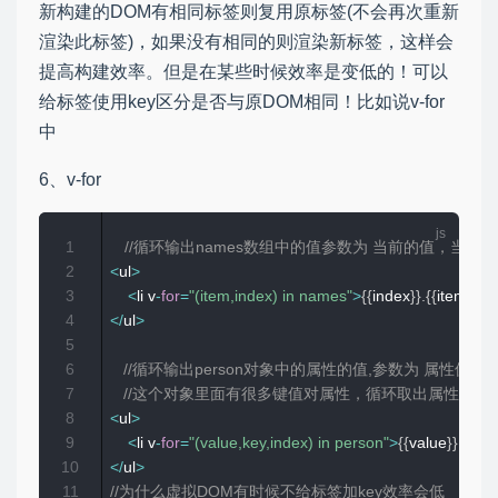
新构建的DOM有相同标签则复用原标签(不会再次重新
渲染此标签)，如果没有相同的则渲染新标签，这样会
提高构建效率。但是在某些时候效率是变低的！可以
给标签使用key区分是否与原DOM相同！比如说v-for
中
6、v-for
1
//循环输出names数组中的值参数为 当前的值，当前
2
<
ul
>
3
<
li v
-
for
=
"(item,index) in names"
>
{
{
index
}
}
.
{
{
item
}
}
<
/
li
4
<
/
ul
>
5
6
//循环输出person对象中的属性的值,参数为 属性值，属
7
//这个对象里面有很多键值对属性，循环取出属性
8
<
ul
>
9
<
li v
-
for
=
"(value,key,index) in person"
>
{
{
value
}
}
.
{
{
key
10
<
/
ul
>
11
//为什么虚拟DOM有时候不给标签加key效率会低  