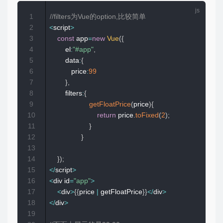
1
//filters为Vue的option,比较简单
2
<
script
>
3
const
 app
=
new
Vue
(
{
4
        el
:
"#app"
,
5
        data
:
{
6
           price
:
99
7
}
,
8
        filters
:
{
9
getFloatPrice
(
price
)
{
10
return
 price
.
toFixed
(
2
)
;
11
}
12
}
13
14
}
)
;
15
<
/
script
>
16
<
div id
=
"app"
>
17
<
div
>
{
{
price 
|
 getFloatPrice
}
}
<
/
div
>
18
<
/
div
>
19