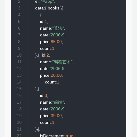
2
    el
:
"#app"
,
3
    data
:
{
 books
:
\
[
4
{
5
        id
:
1
,
6
        name
:
"算法"
,
7
        date
:
'2006-9'
,
8
        price
:
85.00
,
9
        count
:
1
10
}
,
{
  id
:
2
,
11
        name
:
"编程艺术"
,
12
        date
:
'2006-9'
,
13
        price
:
20.00
,
14
            count
:
1
15
}
,
{
16
        id
:
3
,
17
        name
:
"前端"
,
18
        date
:
'2006-9'
,
19
        price
:
39.00
,
20
        count
:
1
21
}
\
]
,
22
        isDecrement
:
true