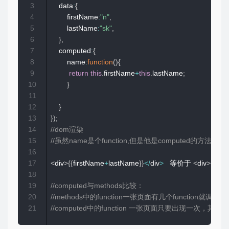
3
    data
:
{
4
        firstName
:
"n"
,
5
        lastName
:
"sk"
,
6
}
,
7
    computed
:
{
8
        name
:
function
(
)
{
9
return
this
.
firstName
+
this
.
lastName
;
10
}
11
12
}
13
}
)
;
14
//dom渲染
15
//虽然name是个function,但是他是computed的
16
17
<
div
>
{
{
firstName
+
lastName
}
}
<
/
div
>
   等价于 
<
div
>
{
{
na
18
19
//computed与methods比较：
20
//methods中的function一张页面有几个function就调用
21
//computed中的function 一张页面只要出现一次，其它