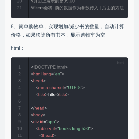
20
//页面上展示的是99.00
21
//filters会将| 前的数据作为参数传入 | 后面的方法，返
8、简单购物单，实现增加/减少书的数量，自动计算
价格，如果移除所有书本，显示购物车为空
html：
1
<!
DOCTYPE
html
>
2
<
html
lang
=
"
en
"
>
3
<
head
>
4
<
meta
charset
=
"
UTF-8
"
>
5
<
title
>
Title
</
title
>
6
7
</
head
>
8
<
body
>
9
<
div
id
=
"
app
"
>
10
<
table
v-if
=
"
books.length>0
"
>
11
<
thead
>