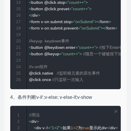
14
<
button @click
.
stop
=
"count++"
>
15
<
button @click
.
prevet
=
"count++"
>
16
<
/
div
>
17
<
form v
-
on
:
submit
.
stop
=
"onSubmit"
>
<
/
form
>
18
<
form v
-
on
:
submit
.
prevent
=
"onSubmit"
>
<
/
form
>
19
20
//keyup  keydown事件
21
<
button @keydown
.
enter
=
"count++"
>
//按下Enter键，触
22
<
button @keyup
=
"count++"
>
//随意一个键被按下抬起时，
23
24
//v-on组件
25
@click
.
native   
//监听根元素的原生事件
26
@click
.
once 
//只监听一次输入
4、条件判断v-if ;v-else; v-else-if;v-show
1
//用法
2
<
div
>
3
<
div v
-
if
=
"1>2"
>
如果
1
>
2
为
true
显示此div
<
/
div
>