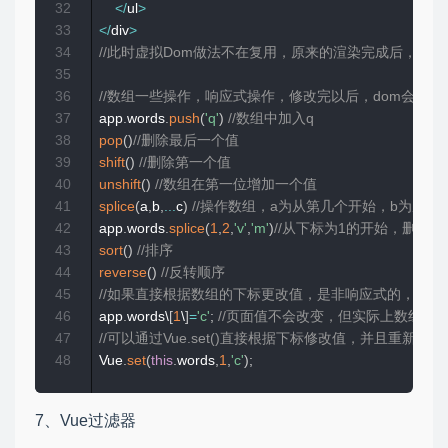
32
<
/
ul
>
33
<
/
div
>
34
//此时虚拟Dom做法不在复用，原来的渲染完成后，直接
35
36
//数组一些操作，响应式操作，修改完以后，dom会立即
37
app
.
words
.
push
(
'q'
)
//数组中加入q
38
pop
(
)
//删除最后一个值 
39
shift
(
)
//删除第一个值
40
unshift
(
)
//数组在第一位增加一个值
41
splice
(
a
,
b
,
...
c
)
//操作数组，a为从第几个开始，b为从a
42
app
.
words
.
splice
(
1
,
2
,
'v'
,
'm'
)
//从下标为1的开始，删除
43
sort
(
)
//排序
44
reverse
(
)
//反转顺序
45
//如果直接根据数组的下标更改值，是非响应式的，do
46
app
.
words\
[
1
\
]
=
'c'
;
//页面值不会改变，但实际上数组值
47
//可以通过Vue.set()直接根据下标修改值，并且重新渲
48
Vue
.
set
(
this
.
words
,
1
,
'c'
)
;
7、Vue过滤器