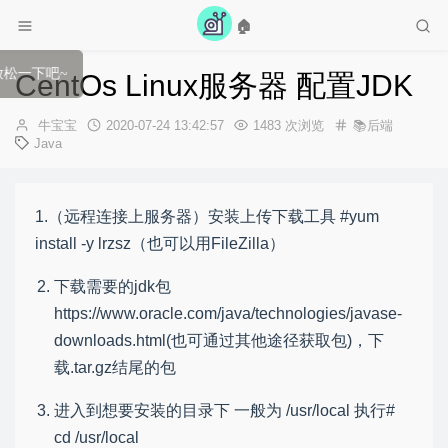
🏠
牛宝宝的博客，选个歌放松一下吧~
CentOs Linux服务器 配置JDK
作
发
牛宝宝
2020-07-24 13:42:57
1483 次浏览
📚后端
者：
布
Java
时
间：
1.（远程连接上服务器）安装上传下载工具 #yum
install -y lrzsz（也可以用FileZilla）
下载需要的jdk包
https://www.oracle.com/java/technologies/javase-
downloads.html(也可通过其他途径获取包)，下
载.tar.gz结尾的包
进入到想要安装的目录下 一般为 /usr/local 执行#
cd /usr/local