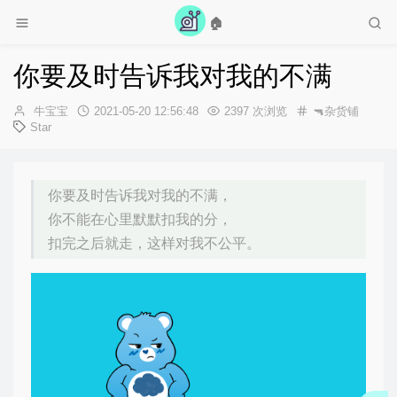
🏠
歌放松一下吧~
你要及时告诉我对我的不满
作
发
牛宝宝
2021-05-20 12:56:48
2397 次浏览
🔫杂货铺
者：
布
Star
时
间：
你要及时告诉我对我的不满，
你不能在心里默默扣我的分，
扣完之后就走，这样对我不公平。