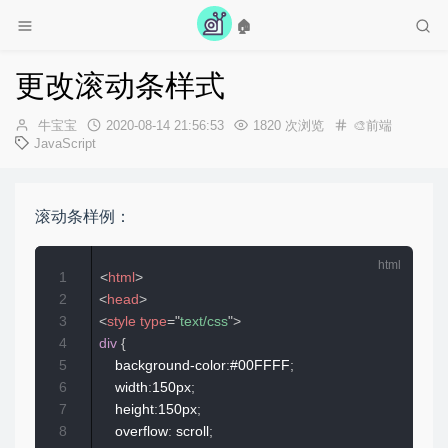
🏠
更改滚动条样式
作
发
牛宝宝
2020-08-14 21:56:53
1820 次浏览
🎨前端
者：
布
JavaScript
时
间：
滚动条样例：
1
<
html
>
2
<
head
>
3
<
style
type
=
"
text/css
"
>
4
div
{
5
    background-color
:
#00FFFF
;
6
    width
:
150px
;
7
    height
:
150px
;
8
    overflow
:
 scroll
;