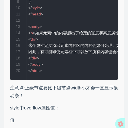
9
}
10
</
style
>
11
</
head
>
12
13
<
body
>
14
<
p
>
如果元素中的内容超出了给定的宽度和高度属性，ove
15
<
div
>
16
这个属性定义溢出元素内容区的内容会如何处理。如果值为 
17
18
</
div
>
19
</
body
>
20
</
html
>
注意点:上级节点要比下级节点width小才会一直显示滚
动条！
style中overflow属性值：
值