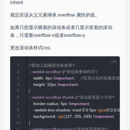
inherit
规定应该从父元素继承 overflow 属性的值。
如果只想显示横着的滚动条或者只显示竖着的滚动
条，只需要overflow-x或者overflow-y
更改滚动条样式css:
1
/*新加入隐藏滚动条效果*/
2
::-webkit-scrollbar
{
/*滚动条整体样式*/
3
    width
:
 4px 
!important
;
/*高宽分别对应横竖滚动条的
4
    height
:
 10px 
!important
;
5
}
6
::-webkit-scrollbar-thumb
{
/*滚动条里面小方块*/
7
    border-radius
:
 5px 
!important
;
8
    -webkit-box-shadow
:
 inset 0 0 5px 
rgba
(
0
,
0
,
0
,
0.2
)
!
9
    background
:
rgb
(
127
,
 255
,
 249
)
!important
;
10
}
11
::-webkit-scrollbar-track
{
/*滚动条里面轨道*/