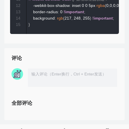
12
    -webkit-box-shadow
:
 inset 0 0 5px 
rgba
(
0
,
0
,
0
,
0.2
)
!
13
    border-radius
:
 0 
!important
;
14
    background
:
rgb
(
217
,
 248
,
 255
)
!important
;
15
}
评论
全部评论