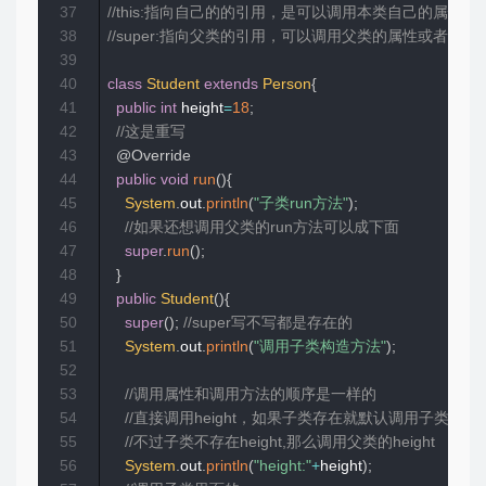
37
//this:指向自己的的引用，是可以调用本类自己的属性或
38
//super:指向父类的引用，可以调用父
39
40
class
Student
extends
Person
{
41
public
int
 height
=
18
;
42
//这是重写
43
@Override
44
public
void
run
(
)
{
45
System
.
out
.
println
(
"子类run方法"
)
;
46
//如果还想调用父类的run方法可以成下面
47
super
.
run
(
)
;
48
}
49
public
Student
(
)
{
50
super
(
)
;
//super写不写都是存在的
51
System
.
out
.
println
(
"调用子类构造方法"
)
;
52
53
//调用属性和调用方法的顺序是一样的
54
//直接调用height，如果子类存在就默认调用子类的heig
55
//不过子类不存在height,那么调用父类的height
56
System
.
out
.
println
(
"height:"
+
height
)
;