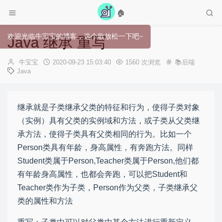
🏠
歌放松一下吧~
Java 继承 重写
作
发
牛宝宝
2020-09-23 15:03:40
1560 次浏览
📚后端
者：
布
Java
时
间：
继承就是子类继承父类的特征和行为，使得子类对象
（实例）具有父类的实例域和方法，或子类从父类继
承方法，使得子类具有父类相同的行为。比如一个
Person类具有年龄，身高属性，有奔跑方法。同样
Student类属于Person,Teacher类属于Person,他们都
有年龄身高属性，也都会奔跑，可以把Student和
Teacher类作为子类，Person作为父类，子类继承父
类的属性和方法