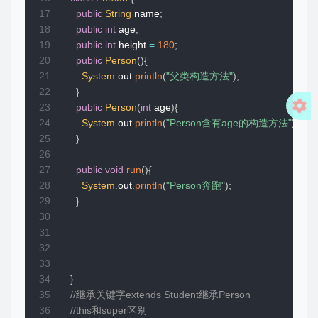
17
public
String
 name
;
18
public
int
 age
;
19
public
int
 height 
=
180
;
20
public
Person
(
)
{
21
System
.
out
.
println
(
"父类构造方法"
)
;
22
}
23
public
Person
(
int
 age
)
{
24
System
.
out
.
println
(
"Person含有age的构造方法"
)
;
25
}
26
27
public
void
run
(
)
{
28
System
.
out
.
println
(
"Person奔跑"
)
;
29
}
30
31
32
33
34
}
35
//继承关键字extends Student继承Person
36
//this和super区别