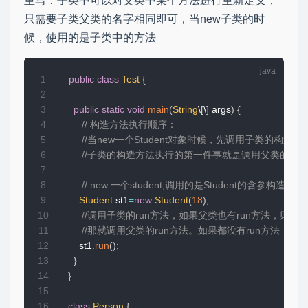
重写：子类中可以对父类中某个方法进行重新定义，
只需要子类父类的名字相同即可，当new子类的时
候，使用的是子类中的方法
1
public
class
Test
{
2
3
public
static
void
main
(
String
\
[
\
]
 args
)
{
4
// 构造方法执行顺序：
5
//当new一个Student对象时候，先调用子类
6
//子类的构造方法执行的第一件事就是调用父类的无
7
8
// new 一个student,调用的是Student的含参构造方
9
Student
 st1
=
new
Student
(
18
)
;
10
//调用子类的run方法，如果父类也有run方法，则覆
11
//那就调用父类的run方法。如果都没有run方法，就
12
		st1
.
run
(
)
;
13
}
14
}
15
16
class
Person
{