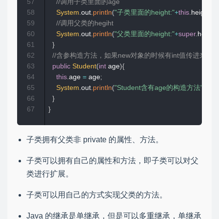
57
//调用子类里面的age
58
System
.
out
.
println
(
"子类里面的height:"
+
this
.
height
)
;
59
//调用父类的hegiht
60
System
.
out
.
println
(
"父类里面的height:"
+
super
.
height
)
61
}
62
//含参构造方法，如果new对象的时候有int值传进来
63
public
Student
(
int
 age
)
{
64
this
.
age 
=
 age
;
65
System
.
out
.
println
(
"Student含有age的构造方法"
)
;
66
}
67
}
子类拥有父类非 private 的属性、方法。
子类可以拥有自己的属性和方法，即子类可以对父
类进行扩展。
子类可以用自己的方式实现父类的方法。
Java 的继承是单继承，但是可以多重继承，单继承