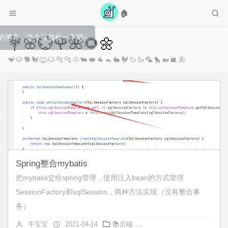
🏠
~
💐🌸💮🌹🌺🌻🌼
🐒🐶🐕🐩🐺🐱🐅🐆🐴🐄🐖🐐🐁🐇🐓🦆🦢🦜🐤🐋🐌🦋
Spring整合mybatis
把mybatis交给spring管理，使用注入bean的方式管理
SessionFactory和sqlSession，两种方法实现（没有整合事
务）
牛宝宝
2021-04-14
📚后端
Java
,
Mybatis
,
Spring